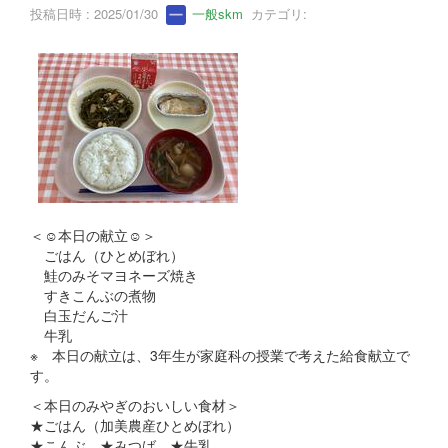
投稿日時 : 2025/01/30
一般skm
カテゴリ:
＜☺本日の献立☺＞
ごはん（ひとめぼれ）
鮭のみそマヨネーズ焼き
すきこんぶの煮物
白玉だんご汁
牛乳
※ 本日の献立は、3年生が家庭科の授業で考えた給食献立で
す。
＜本日のみやぎのおいしい食材＞
★ごはん（加美農産ひとめぼれ）
★こんぶ ★みつば ★牛乳