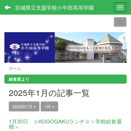
宮城県立支援学校小牛田高等学園
Toggl
ホーム
給食室より
2025年1月の記事一覧
2025年1月
1件
1月30日 ☺KOGOGAKUランチ☺＜学校給食週
間＞