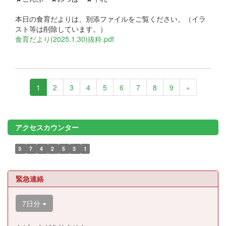
本日の食育だよりは、別添ファイルをご覧ください。（イラ
スト等は削除しています。）
食育だより(2025.1.30)抜粋.pdf
1
2
3
4
5
6
7
8
9
»
アクセスカウンター
3
7
4
2
5
3
1
緊急連絡
7日分