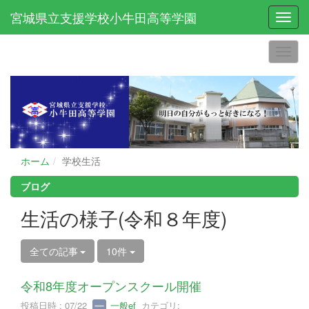
宮城県立支援学校小牛田高等学園
Toggl
ホーム
学校生活
ブログ
生活の様子(令和８年度)
全ての記事
10件
令和8年度オープンスクール開催
投稿日時 : 07/22
一般ef
カテゴリ: