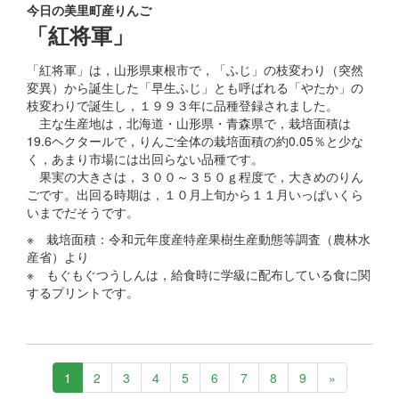
今日の美里町産りんご
「紅将軍」
「紅将軍」は，山形県東根市で，「ふじ」の枝変わり（突然
変異）から誕生した「早生ふじ」とも呼ばれる「やたか」の
枝変わりで誕生し，１９９３年に品種登録されました。
主な生産地は，北海道・山形県・青森県で，栽培面積は
19.6ヘクタールで，りんご全体の栽培面積の約0.05％と少な
く，あまり市場には出回らない品種です。
果実の大きさは，３００～３５０ｇ程度で，大きめのりん
ごです。出回る時期は，１０月上旬から１１月いっぱいくら
いまでだそうです。
※ 栽培面積：令和元年度産特産果樹生産動態等調査（農林水
産省）より
※ もぐもぐつうしんは，給食時に学級に配布している食に関
するプリントです。
1
2
3
4
5
6
7
8
9
»