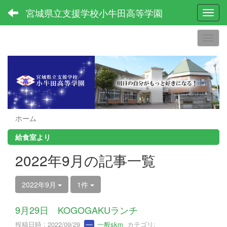
宮城県立支援学校小牛田高等学園
Toggl
ホーム
給食室より
2022年9月の記事一覧
2022年9月
1件
9月29日 KOGOGAKUランチ
投稿日時 : 2022/09/29
一般skm
カテゴリ: