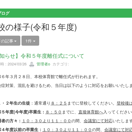
ブログ
校の様子(令和５年度)
ての記事
1件
知らせ】令和５年度離任式について
 : 2024/03/26
管理者o
カテゴリ:
６年３月２８日、本校体育館で離任式が行われます。
症対策、混乱を避けるため、当日は以下のように対応をお願いいたし
１・２年生の生徒
：通常通り
８：２５
までに登校してください。
登校後
５年度(今年度)卒業生：
８：５０
までに、
直接体育館へ
入ってください
護者の方々：
１０：３０より１１：００
の間、
会議室にて対応
いたしま
和４年度以前の卒業生：
１０：３０より１１：００
の間、
会議室にて対