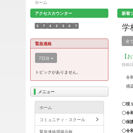
ホーム
アクセスカウンター
新着
学
3
7
4
2
3
0
7
全
緊急連絡
【お
7日分
投稿日時
トピックがありません。
令和
感染
メニュー
〇現
ホーム
〇令和
コミュニティ・スクール
〇保
〇令
緊急連絡用掲示板