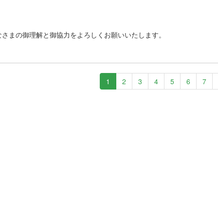
さまの御理解と御協力をよろしくお願いいたします。
1
2
3
4
5
6
7