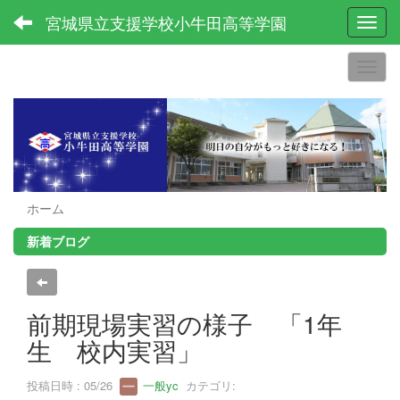
宮城県立支援学校小牛田高等学園
Toggl
ホーム
新着ブログ
前期現場実習の様子 「1年
生 校内実習」
投稿日時 : 05/26
一般yc
カテゴリ: